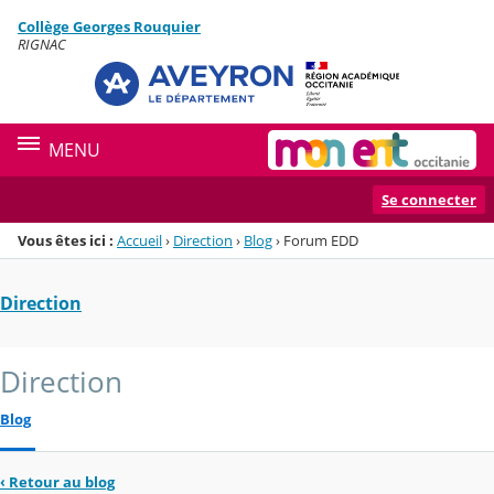
Panneau de gestion des cookies
Collège Georges Rouquier
Menu de la rubrique
Contenu
RIGNAC
MENU
Se connecter
Vous êtes ici :
Accueil
›
Direction
›
Blog
›
Forum EDD
Direction
Direction
Blog
‹
Retour au blog