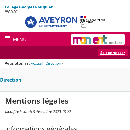
Panneau de gestion des cookies
Collège Georges Rouquier
Menu de la rubrique
Contenu
RIGNAC
MENU
Se connecter
Vous êtes ici :
Accueil
›
Direction
›
Direction
Mentions légales
Modifiée le lundi 8 décembre 2025 13:02
Informations générales