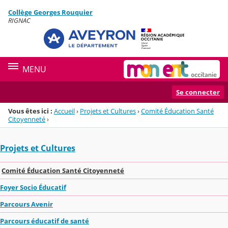
Panneau de gestion des cookies
Collège Georges Rouquier
Menu de la rubrique
Contenu
RIGNAC
MENU
Se connecter
Vous êtes ici :
Accueil
›
Projets et Cultures
›
Comité Éducation Santé
Citoyenneté
›
Projets et Cultures
Comité Éducation Santé Citoyenneté
Foyer Socio Éducatif
Parcours Avenir
Parcours éducatif de santé