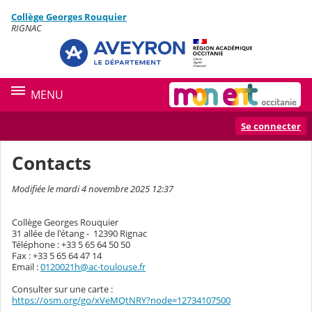
Panneau de gestion des cookies
Collège Georges Rouquier
Contenu
RIGNAC
MENU
Se connecter
Contacts
Modifiée le mardi 4 novembre 2025 12:37
Collège Georges Rouquier
31 allée de l'étang - 12390 Rignac
Téléphone : +33 5 65 64 50 50
Fax : +33 5 65 64 47 14
Email :
0120021h@ac-toulouse.fr
Consulter sur une carte :
https://osm.org/go/xVeMQtNRY?node=12734107500