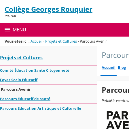
Panneau de gestion des cookies
Collège Georges Rouquier
Menu de la rubrique
Contenu
RIGNAC
MENU
Vous êtes ici :
Accueil
›
Projets et Cultures
›
Parcours Avenir
Parcour
Projets et Cultures
Accueil
Blog
Comité Éducation Santé Citoyenneté
Foyer Socio Éducatif
Parcou
Parcours Avenir
Parcours éducatif de santé
Publié le vendre
Parcours Education Artistique et Culturelle