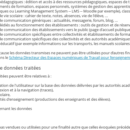
pédagogiques : édition et accès à des ressources pédagogiques, espaces de tr
ements de formation, espaces personnels, systèmes de gestion des apprenti
ques ou Learning Management System -- LMS -- Moodle par exemple), classe
e vie scolaire : cahier de texte, notes, absences, vie de l'élève, …
de communication génériques : actualités, messagerie, forum, blog, …
dédiés au fonctionnement des établissements : outils de gestion et de réser
de communication des établissements vers le public (page d'accueil publique 
de communication spécifiques entre collectivités et établissements de form
de communication spécifiques des collectivités et des autorités académiques
ducatif (par exemple informations sur les transports, les manuels scolaire
cause les données transmises ne peuvent pas être utilisées pour d’autres fina
ans le
Schéma Directeur des Espaces numériques de Travail pour l’enseigneme
e données traitées
tées peuvent être relatives à :
ication de l'utilisateur sur la base des données délivrées par les autorités ac
exion et à la navigation (traces),
colaire,
ités d'enseignement (productions des enseignants et des élèves).
ernant les données
pas vendues ou utilisées pour une finalité autre que celles évoquées précé