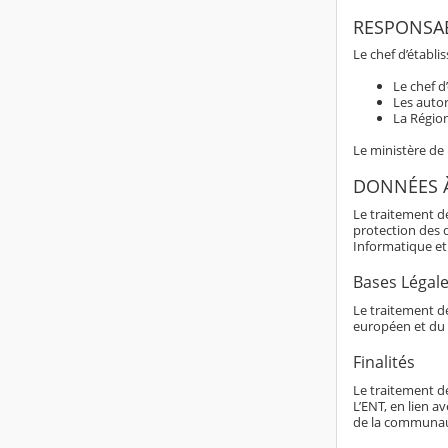
RESPONSAB
Le chef d’établi
Le chef d
Les autor
La Région
Le ministère de
DONNÉES 
Le traitement d
protection des 
Informatique et 
Bases Légal
Le traitement de
européen et du 
Finalités
Le traitement d
L’ENT, en lien av
de la communaut