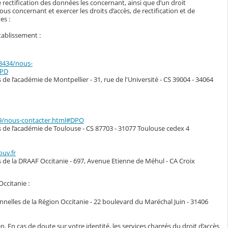
 rectification des données les concernant, ainsi que d’un droit
s concernant et exercer les droits d’accès, de rectification et de
es :
tablissement :
33434/nous-
DPD
de l’académie de Montpellier - 31, rue de l'Université - CS 39004 - 34064
49/nous-contacter.html#DPO
s de l’académie de Toulouse - CS 87703 - 31077 Toulouse cedex 4
ouv.fr
s de la DRAAF Occitanie - 697, Avenue Etienne de Méhul - CA Croix
Occitanie :
nelles de la Région Occitanie - 22 boulevard du Maréchal Juin - 31406
n. En cas de doute sur votre identité, les services chargés du droit d’accès