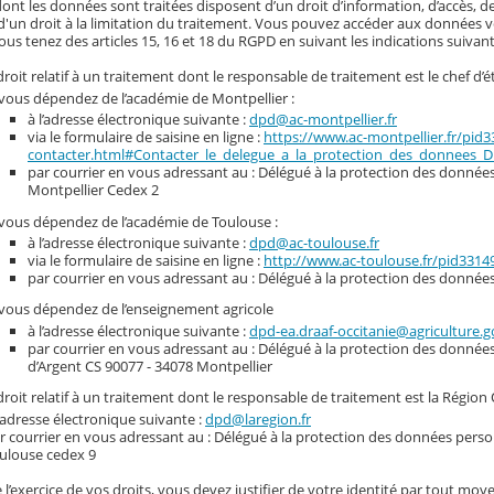
nt les données sont traitées disposent d’un droit d’information, d’accès, de
d'un droit à la limitation du traitement. Vous pouvez accéder aux données vou
ous tenez des articles 15, 16 et 18 du RGPD en suivant les indications suivant
roit relatif à un traitement dont le responsable de traitement est le chef d’é
 vous dépendez de l’académie de Montpellier :
à l’adresse électronique suivante :
dpd@ac-montpellier.fr
via le formulaire de saisine en ligne :
https://www.ac-montpellier.fr/pid
contacter.html#Contacter_le_delegue_a_la_protection_des_donnees_
par courrier en vous adressant au : Délégué à la protection des données 
Montpellier Cedex 2
 vous dépendez de l’académie de Toulouse :
à l’adresse électronique suivante :
dpd@ac-toulouse.fr
via le formulaire de saisine en ligne :
http://www.ac-toulouse.fr/pid331
par courrier en vous adressant au : Délégué à la protection des donnée
 vous dépendez de l’enseignement agricole
à l’adresse électronique suivante :
dpd-ea.draaf-occitanie@agriculture.g
par courrier en vous adressant au : Délégué à la protection des donnée
d’Argent CS 90077 - 34078 Montpellier
roit relatif à un traitement dont le responsable de traitement est la Région 
l’adresse électronique suivante :
dpd@laregion.fr
r courrier en vous adressant au : Délégué à la protection des données person
ulouse cedex 9
 l’exercice de vos droits, vous devez justifier de votre identité par tout moye