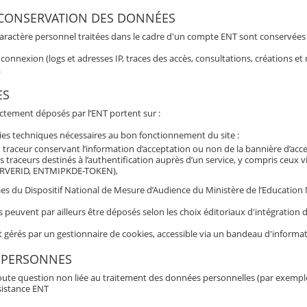
 CONSERVATION DES DONNÉES
aractère personnel traitées dans le cadre d'un compte ENT sont conservées po
connexion (logs et adresses IP, traces des accès, consultations, créations 
.
ES
ectement déposés par l’ENT portent sur :
ies techniques nécessaires au bon fonctionnement du site :
 traceur conservant l’information d’acceptation ou non de la bannière d’acc
s traceurs destinés à l’authentification auprès d’un service, y compris ceux 
RVERID, ENTMIPKDE-TOKEN),
es du Dispositif National de Mesure d’Audience du Ministère de l’Education Nat
s peuvent par ailleurs être déposés selon les choix éditoriaux d'intégratio
t gérés par un gestionnaire de cookies, accessible via un bandeau d'informat
 PERSONNES
oute question non liée au traitement des données personnelles (par exemple b
sistance ENT