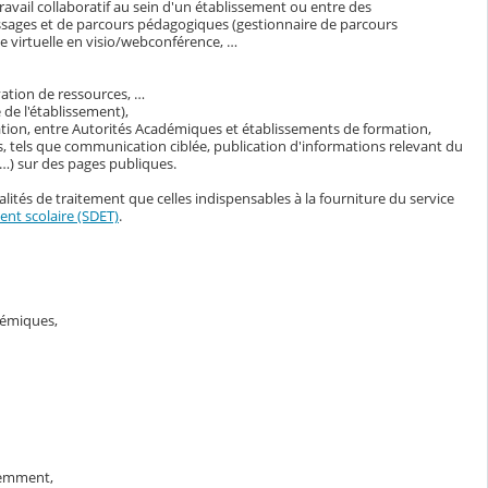
avail collaboratif au sein d'un établissement ou entre des
ssages et de parcours pédagogiques (gestionnaire de parcours
 virtuelle en visio/webconférence, …
vation de ressources, …
de l'établissement),
ation, entre Autorités Académiques et établissements de formation,
, tels que communication ciblée, publication d'informations relevant du
s…) sur des pages publiques.
lités de traitement que celles indispensables à la fourniture du service
nt scolaire (SDET)
.
adémiques,
demment,