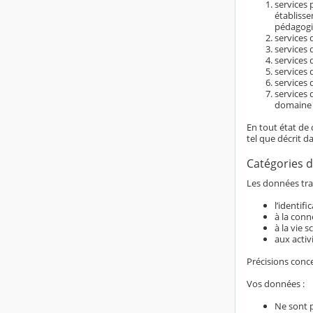
services 
établiss
pédagogi
services d
services 
services 
services 
services 
services 
domaine é
En tout état de 
tel que décrit d
Catégories d
Les données trai
l’identif
à la conn
à la vie s
aux activ
Précisions conc
Vos données :
Ne sont 