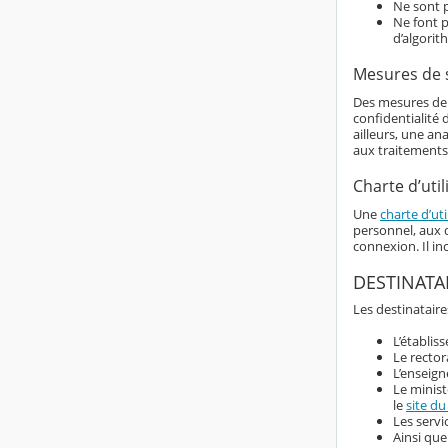
Ne sont p
Ne font p
d’algorit
Mesures de 
Des mesures de s
confidentialité
ailleurs, une an
aux traitements
Charte d’util
Une
charte d’uti
personnel, aux d
connexion. Il i
DESTINATA
Les destinataire
L’établis
Le rector
L’enseign
Le minist
le
site du
Les servi
Ainsi que