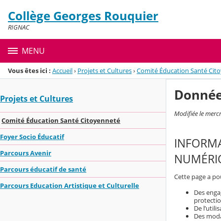
Panneau de gestion des cookies
Collège Georges Rouquier
Menu de la rubrique
Contenu
RIGNAC
MENU
Vous êtes ici :
Accueil
›
Projets et Cultures
›
Comité Éducation Santé Cit
Donnée
Projets et Cultures
Modifiée le merc
Comité Éducation Santé Citoyenneté
Foyer Socio Éducatif
INFORMA
Parcours Avenir
NUMÉRIQ
Parcours éducatif de santé
Cette page a pou
Parcours Education Artistique et Culturelle
Des engag
protecti
De l’util
Des modal