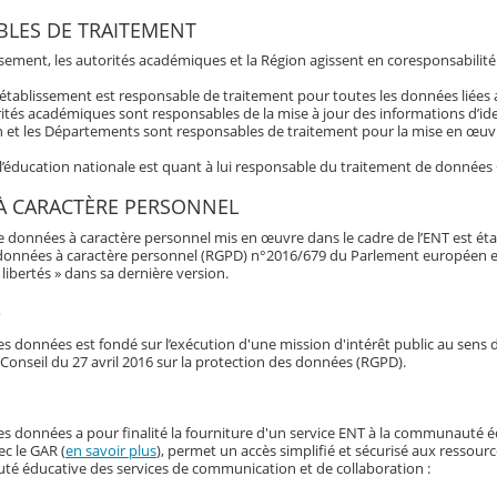
LES DE TRAITEMENT
ssement, les autorités académiques et la Région agissent en coresponsabilité
’établissement est responsable de traitement pour toutes les données liée
ités académiques sont responsables de la mise à jour des informations d’ide
 et les Départements sont responsables de traitement pour la mise en œuvre
 l’éducation nationale est quant à lui responsable du traitement de données
À CARACTÈRE PERSONNEL
e données à caractère personnel mis en œuvre dans le cadre de l’ENT est éta
données à caractère personnel (RGPD) n°2016/679 du Parlement européen et du 
libertés » dans sa dernière version.
e
s données est fondé sur l’exécution d'une mission d'intérêt public au sens d
Conseil du 27 avril 2016 sur la protection des données (RGPD).
es données a pour finalité la fourniture d'un service ENT à la communauté é
ec le GAR (
en savoir plus
), permet un accès simplifié et sécurisé aux ressour
é éducative des services de communication et de collaboration :