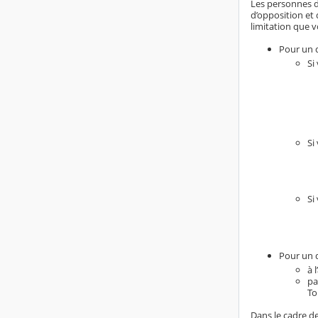
Les personnes do
d’opposition et 
limitation que v
Pour un d
Si
Si
Si
Pour un d
à 
pa
To
Dans le cadre de