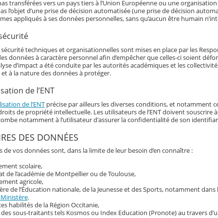
as transférées vers un pays tiers à l’Union Européenne ou une organisation 
as l’objet d’une prise de décision automatisée (une prise de décision automat
hmes appliqués à ses données personnelles, sans qu’aucun être humain n’int
sécurité
écurité techniques et organisationnelles sont mises en place par les Responsa
 des données à caractère personnel afin d’empêcher que celles-ci soient déf
alyse d’impact a été conduite par les autorités académiques et les collectivi
 et à la nature des données à protéger.
isation de l’ENT
lisation de l’ENT
précise par ailleurs les diverses conditions, et notamment ce
roits de propriété intellectuelle. Les utilisateurs de l’ENT doivent souscrir
ncombe notamment à l’utilisateur d'assurer la confidentialité de son identif
IRES DES DONNÉES
s de vos données sont, dans la limite de leur besoin d’en connaître :
sement scolaire,
at de l’académie de Montpellier ou de Toulouse,
ement agricole,
ère de l’Éducation nationale, de la Jeunesse et des Sports, notamment dans
 Ministère
.
ces habilités de la Région Occitanie,
 des sous-traitants tels Kosmos ou Index Education (Pronote) au travers d’u